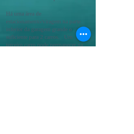
Há uma área de
estacionamento/viragem na parte
inferior da garagem grande o
suficiente para 2 carros. Um
terceiro carro pode permanecer na
garagem particular.
A Casa Mendoza é facilmente
acessível a partir da estrada principal
(800m) por uma estrada de terra.
Qualquer carro pode dirigir por esta
estrada sem problemas, mesmo à
noite._cc781905 -5cde -3194-bb3b-
136bad5cf58d_ A última parte é
calçada de concreto pavimentada
privada.