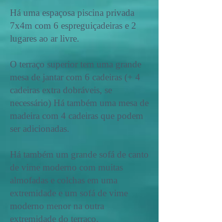
Há uma espaçosa piscina privada
7x4m com 6 espreguiçadeiras e 2
lugares ao ar livre.
O terraço superior tem uma grande
mesa de jantar com 6 cadeiras (+ 4
cadeiras extra dobráveis, se
necessário) Há também uma mesa de
madeira com 4 cadeiras que podem
ser adicionadas.
Há também um grande sofá de canto
de vime moderno com muitas
almofadas e colchas em uma
extremidade e um sofá de vime
moderno menor na outra
extremidade do terraço.