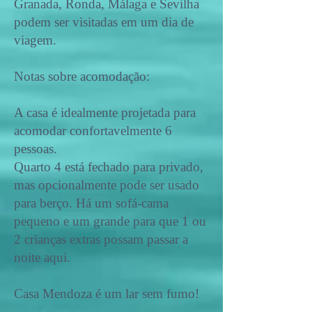
Granada, Ronda, Málaga e Sevilha
podem ser visitadas em um dia de
viagem.
Notas sobre acomodação:
A casa é idealmente projetada para
acomodar confortavelmente 6
pessoas.
Quarto 4 está fechado para privado,
mas opcionalmente pode ser usado
para berço. Há um sofá-cama
pequeno e um grande para que 1 ou
2 crianças extras possam passar a
noite aqui.
​Casa Mendoza é um lar sem fumo!