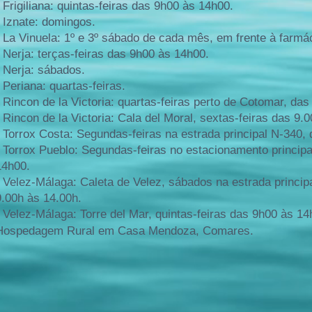
- Frigiliana: quintas-feiras das 9h00 às 14h00.
- Iznate: domingos.
- La Vinuela: 1º e 3º sábado de cada mês, em frente à farm
- Nerja: terças-feiras das 9h00 às 14h00.
- Nerja: sábados.
- Periana: quartas-feiras.
- Rincon de la Victoria: quartas-feiras perto de Cotomar, das
- Rincon de la Victoria: Cala del Moral, sextas-feiras das 9.
- Torrox Costa: Segundas-feiras na estrada principal N-340,
- Torrox Pueblo: Segundas-feiras no estacionamento principal
14h00.
- Velez-Málaga: Caleta de Velez, sábados na estrada princip
9.00h às 14.00h.
- Velez-Málaga: Torre del Mar, quintas-feiras das 9h00 às 14
Hospedagem Rural em Casa Mendoza, Comares.