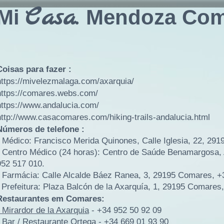
Casa.
Mi
Mendoza Com
Coisas para fazer :
https://mivelezmalaga.com/axarquia/
https://comares.webs.com/
https://www.andalucia.com/
http://www.casacomares.com/hiking-trails-andalucia.html
Números de telefone :
- Médico: Francisco Merida Quinones, Calle Iglesia, 22, 29
- Centro Médico (24 horas): Centro de Saúde Benamargosa,
952 517 010.
- Farmácia: Calle Alcalde Báez Ranea, 3, 29195 Comares, +
-
Prefeitura: Plaza Balcón de la Axarquía, 1, 29195 Comares
Restaurantes em Comares:
- Mirardor de la Axarquia
- +34 952 50 92 09
- Bar / Restaurante Ortega
- +34 669 01 93 90