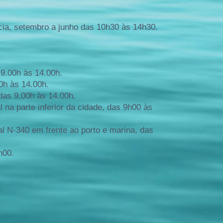
ácia, setembro a junho das 10h30 às 14h30.
 9.00h às 14.00h.
00h às 14.00h.
 das 9.00h às 14.00h.
 na parte inferior da cidade, das 9h00 às
al N-340 em frente ao porto e marina, das
h00.