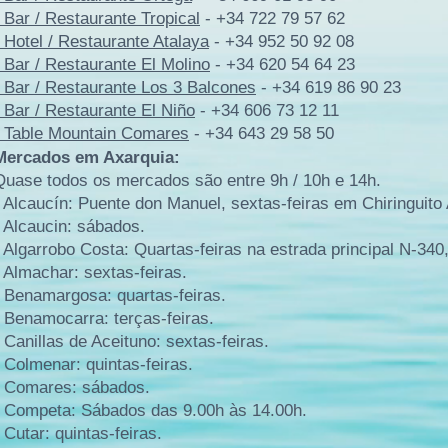
- Bar / Restaurante Tropical
- +34 722 79 57 62
- Hotel / Restaurante Atalaya
- +34 952 50 92 08
- Bar / Restaurante El Molino
- +34 620 54 64 23
- Bar / Restaurante Los 3 Balcones
- +34 619 86 90 23
- Bar / Restaurante El Niño
- +34 606 73 12 11
- Table Mountain Comares
- +34 643 29 58 50
Mercados em Axarquia:
Quase todos os mercados são entre 9h / 10h e 14h.
- Alcaucín: Puente don Manuel, sextas-feiras em Chiringuito
- Alcaucin: sábados.
- Algarrobo Costa: Quartas-feiras na estrada principal N-340
- Almachar: sextas-feiras.
- Benamargosa: quartas-feiras.
- Benamocarra: terças-feiras.
- Canillas de Aceituno: sextas-feiras.
- Colmenar: quintas-feiras.
- Comares: sábados.
- Competa: Sábados das 9.00h às 14.00h.
- Cutar: quintas-feiras.